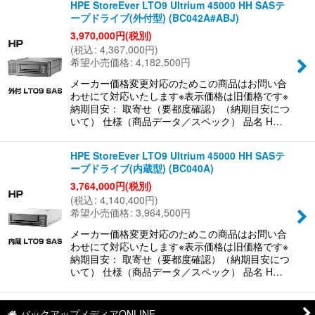
HPE StoreEver LTO9 Ultrium 45000 HH SASテ
ープドライブ(外付型) (BC042A#ABJ)
3,970,000
円
(税別)
(
税込
:
4,367,000
円
)
希望小売価格
:
4,182,500
円
メーカー価格変更対応のためこの商品はお問い合
わせにて対応いたします※表示価格は旧価格です※
納期目安： 取寄せ（要都度確認）（納期目安につ
いて） 仕様（商品データ／スペック） 品名 H…
HPE StoreEver LTO9 Ultrium 45000 HH SASテ
ープドライブ(内蔵型) (BC040A)
3,764,000
円
(税別)
(
税込
:
4,140,400
円
)
希望小売価格
:
3,964,500
円
メーカー価格変更対応のためこの商品はお問い合
わせにて対応いたします※表示価格は旧価格です※
納期目安： 取寄せ（要都度確認）（納期目安につ
いて） 仕様（商品データ／スペック） 品名 H…
バックアップメディアONLINE