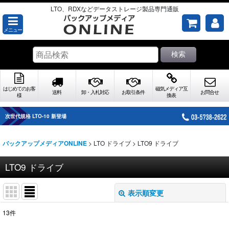
LTO、RDXなどデータストレージ製品専門通販
メニュー
検索
はじめてのお客
磁気メディア互
送料
卸・入札対応
お取引条件
お問合せ
様
換表
次世代規格 LTO-10 新登場
>
LTO ドライブ
>
LTO9 ドライブ
バックアップメディアONLINE
LTO9 ドライブ
表示順変更
閉じる
13
件
表示数
: