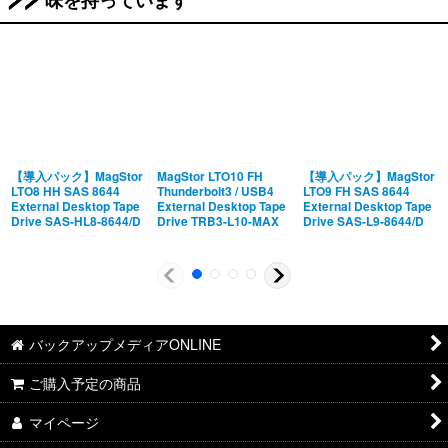
【導入パック】MagStor
MagStor LTO10 FH
【導入パック】MagStor
LTO8 HH SAS 8644
Thunderbolt3 / USB4
LTO9 FH SAS 8644
External Desktop Tape
External Desktop Tape
External Desktop Tape
Drive SAS-HL8-8644/D
Drive TRB3-L10-MAX
Drive SAS-L9-8644/D
バックアップメディアONLINE
ご購入予定の商品
マイページ