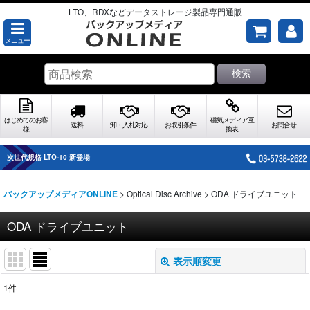
LTO、RDXなどデータストレージ製品専門通販
メニュー
検索
はじめてのお客
磁気メディア互
送料
卸・入札対応
お取引条件
お問合せ
様
換表
次世代規格 LTO-10 新登場
>
Optical Disc Archive
>
ODA ドライブユニット
バックアップメディアONLINE
ODA ドライブユニット
表示順変更
閉じる
1
件
表示数
: