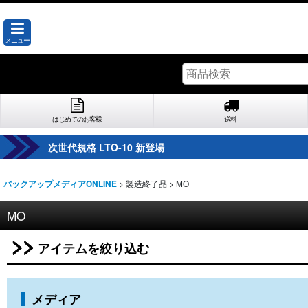
メニュー
はじめてのお客様
送料
次世代規格 LTO-10 新登場
>
製造終了品
>
MO
バックアップメディアONLINE
MO
アイテムを絞り込む
メディア