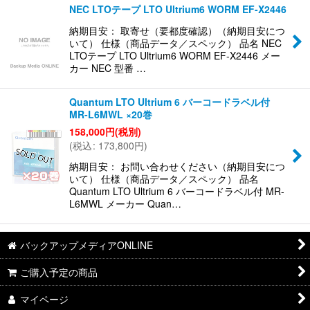
NEC LTOテープ LTO Ultrium6 WORM EF-X2446
納期目安： 取寄せ（要都度確認）（納期目安につ
いて） 仕様（商品データ／スペック） 品名 NEC
LTOテープ LTO Ultrium6 WORM EF-X2446 メー
カー NEC 型番 …
Quantum LTO Ultrium 6 バーコードラベル付
MR-L6MWL ×20巻
158,000
円
(税別)
(
税込
:
173,800
円
)
納期目安： お問い合わせください（納期目安につ
いて） 仕様（商品データ／スペック） 品名
Quantum LTO Ultrium 6 バーコードラベル付 MR-
L6MWL メーカー Quan…
バックアップメディアONLINE
ご購入予定の商品
マイページ