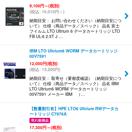
9,100
円
～
(税別)
(
税込
:
10,010
円
～
)
納期目安： お問い合わせください（納期目安につ
いて） 仕様（商品データ／スペック） 品名 富士
フイルム LTO Ultrium 6 データカートリッジ LTO
FB UL-6 2.5T J …
IBM LTO Ultrium6 WORM データカートリッジ
00V7591
12,000
円
(税別)
(
税込
:
13,200
円
)
納期目安： 取寄せ（要都度確認）（納期目安につ
いて） 仕様（商品データ／スペック） 品名 IBM
LTO Ultrium6 WORM データカートリッジ
00V7591 メーカー IBM （…
【数量割引有】HPE LTO6 Ultrium RWデータカ
ートリッジ C7976A
17,300
円
～
(税別)