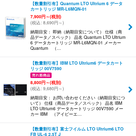
【数量割引有】Quantum LTO Ultrium 6 データ
カートリッジ MR-L6MQN-01
並び順
:
7,900
円
～
(税別)
(
税込
:
8,690
円
～
)
絞り込む
納期目安： 即納（納期目安について） 仕様（商
品データ／スペック） 品名 Quantum LTO Ultrium
6 データカートリッジ MR-L6MQN-01 メーカー
Quantum （…
【数量割引有】IBM LTO Ultrium6 データカート
リッジ 00V7590
8,800
円
～
(税別)
(
税込
:
9,680
円
～
)
納期目安： お問い合わせください（納期目安につ
いて） 仕様（商品データ／スペック） 品名 IBM
LTO Ultrium6 データカートリッジ 00V7590 メー
カー IBM （アイビーエ…
【数量割引有】富士フイルム LTO Ultrium6 LTO
FB UL-6 2.5T J