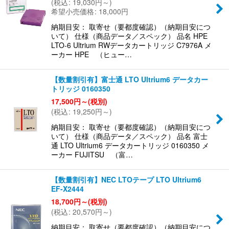
(
税込
:
19,030
円
～
)
希望小売価格
:
18,000
円
納期目安： 取寄せ（要都度確認）（納期目安につ
いて） 仕様（商品データ／スペック） 品名 HPE
LTO-6 Ultrium RWデータカートリッジ C7976A メ
ーカー HPE （ヒュー…
【数量割引有】富士通 LTO Ultrium6 データカー
トリッジ 0160350
17,500
円
～
(税別)
(
税込
:
19,250
円
～
)
納期目安： 取寄せ（要都度確認）（納期目安につ
いて） 仕様（商品データ／スペック） 品名 富士
通 LTO Ultrium6 データカートリッジ 0160350 メ
ーカー FUJITSU （富…
【数量割引有】NEC LTOテープ LTO Ultrium6
EF-X2444
18,700
円
～
(税別)
(
税込
:
20,570
円
～
)
納期目安： 取寄せ（要都度確認）（納期目安につ