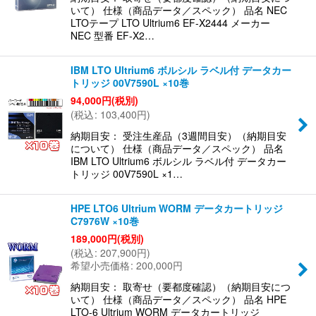
いて） 仕様（商品データ／スペック） 品名 NEC
LTOテープ LTO Ultrium6 EF-X2444 メーカー
NEC 型番 EF-X2…
IBM LTO Ultrium6 ボルシル ラベル付 データカー
トリッジ 00V7590L ×10巻
94,000
円
(税別)
(
税込
:
103,400
円
)
納期目安： 受注生産品（3週間目安）（納期目安
について） 仕様（商品データ／スペック） 品名
IBM LTO Ultrium6 ボルシル ラベル付 データカー
トリッジ 00V7590L ×1…
HPE LTO6 Ultrium WORM データカートリッジ
C7976W ×10巻
189,000
円
(税別)
(
税込
:
207,900
円
)
希望小売価格
:
200,000
円
納期目安： 取寄せ（要都度確認）（納期目安につ
いて） 仕様（商品データ／スペック） 品名 HPE
LTO-6 Ultrium WORM データカートリッジ