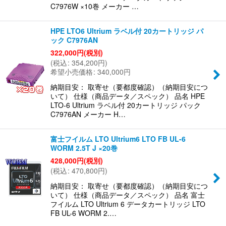
C7976W ×10巻 メーカー …
HPE LTO6 Ultrium ラベル付 20カートリッジ パ
ック C7976AN
322,000
円
(税別)
(
税込
:
354,200
円
)
希望小売価格
:
340,000
円
納期目安： 取寄せ（要都度確認）（納期目安につ
いて） 仕様（商品データ／スペック） 品名 HPE
LTO-6 Ultrium ラベル付 20カートリッジ パック
C7976AN メーカー H…
富士フイルム LTO Ultrium6 LTO FB UL-6
WORM 2.5T J ×20巻
428,000
円
(税別)
(
税込
:
470,800
円
)
納期目安： 取寄せ（要都度確認）（納期目安につ
いて） 仕様（商品データ／スペック） 品名 富士
フイルム LTO Ultrium 6 データカートリッジ LTO
FB UL-6 WORM 2.…