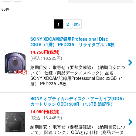
85
件
表示数
:
1
2
次
»
並び順
:
SONY XDCAM記録用Professional Disc
23GB（1層） PFD23A リライタブル ×5枚
絞り込む
14,750
円
(税別)
(
税込
:
16,225
円
)
納期目安： 取寄せ（要都度確認）（納期目安につ
いて） 仕様（商品データ／スペック） 品名
SONY XDCAM記録用Professional Disc 23GB（1
層） PFD23A ×5枚…
SONY オプティカルディスク・アーカイブ(ODA)
カートリッジ ODC1500R （1.5TB 追記型）
14,950
円
(税別)
(
税込
:
16,445
円
)
納期目安： 取寄せ（要都度確認）（納期目安につ
いて） 関連リンク： ODAとは 仕様（商品データ