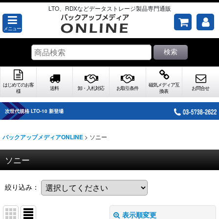
LTO、RDXなどデータストレージ製品専門通販
メニュー
検索
はじめてのお客
磁気メディア互
送料
卸・入札対応
お取引条件
お問合せ
様
換表
LTOカートリッジ用空ケースあります
>
ソニー
バックアップメディアONLINE
ソニー
絞り込み：
表示順変更
閉じる