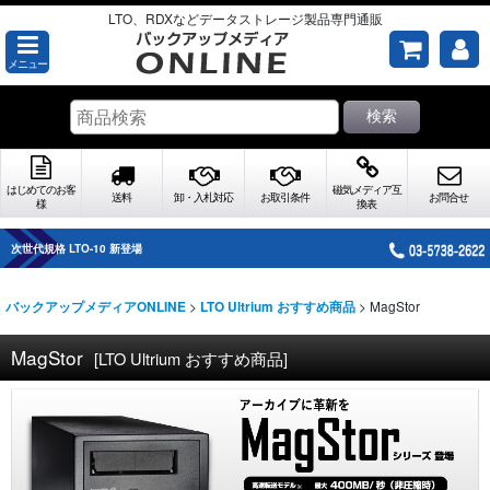
LTO、RDXなどデータストレージ製品専門通販
メニュー
検索
はじめてのお客
磁気メディア互
送料
卸・入札対応
お取引条件
お問合せ
様
換表
次世代規格 LTO-10 新登場
>
>
MagStor
バックアップメディアONLINE
LTO Ultrium おすすめ商品
MagStor
[
LTO Ultrium おすすめ商品
]