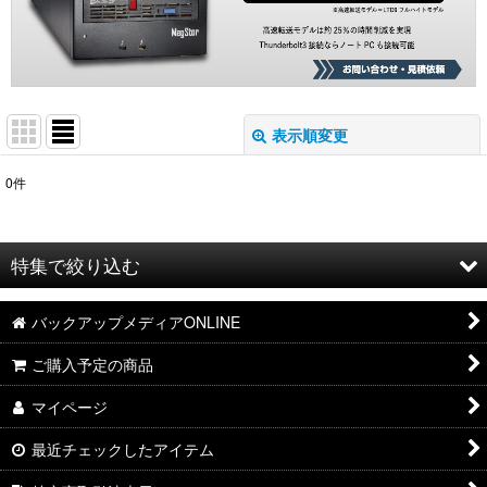
表示順変更
閉じる
0
件
表示数
:
並び順
:
特集で絞り込む
絞り込む
バックアップメディアONLINE
IBM
ご購入予定の商品
HPE
マイページ
富士フイルム
最近チェックしたアイテム
Lenovo