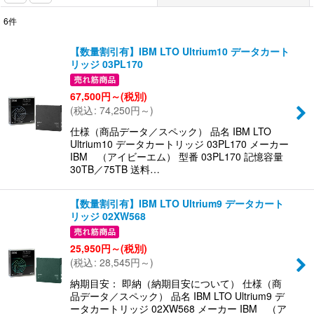
6
件
表示数
:
【数量割引有】IBM LTO Ultrium10 データカート
リッジ 03PL170
並び順
:
67,500
円
～
(税別)
(
税込
:
74,250
円
～
)
絞り込む
仕様（商品データ／スペック） 品名 IBM LTO
Ultrium10 データカートリッジ 03PL170 メーカー
IBM （アイビーエム） 型番 03PL170 記憶容量
30TB／75TB 送料…
【数量割引有】IBM LTO Ultrium9 データカート
リッジ 02XW568
25,950
円
～
(税別)
(
税込
:
28,545
円
～
)
納期目安： 即納（納期目安について） 仕様（商
品データ／スペック） 品名 IBM LTO Ultrium9 デ
ータカートリッジ 02XW568 メーカー IBM （ア