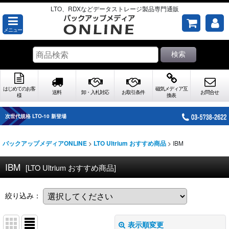
LTO、RDXなどデータストレージ製品専門通販
メニュー
検索
はじめてのお客
磁気メディア互
送料
卸・入札対応
お取引条件
お問合せ
様
換表
次世代規格 LTO-10 新登場
>
>
IBM
バックアップメディアONLINE
LTO Ultrium おすすめ商品
IBM
[
LTO Ultrium おすすめ商品
]
絞り込み：
表示順変更
閉じる