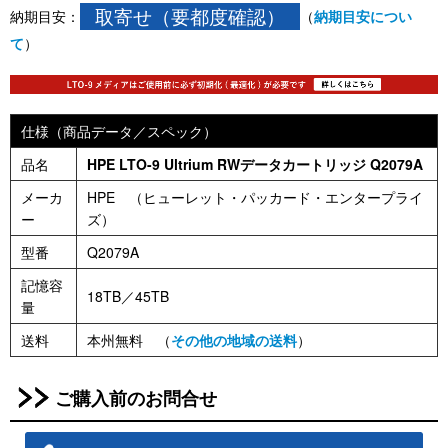
取寄せ（要都度確認）
納期目安：
（
納期目安につい
て
）
仕様（商品データ／スペック）
品名
HPE LTO-9 Ultrium RWデータカートリッジ Q2079A
メーカ
HPE （ヒューレット・パッカード・エンタープライ
ー
ズ）
型番
Q2079A
記憶容
18TB／45TB
量
送料
本州無料 （
その他の地域の送料
）
ご購入前のお問合せ