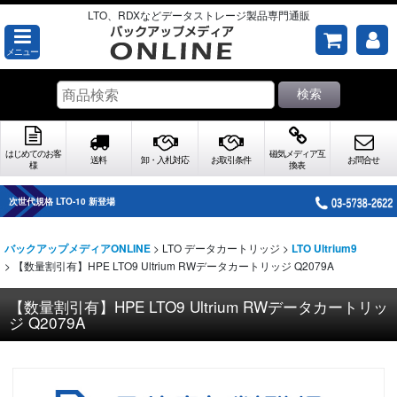
LTO、RDXなどデータストレージ製品専門通販
メニュー
検索
はじめてのお客
磁気メディア互
送料
卸・入札対応
お取引条件
お問合せ
様
換表
次世代規格 LTO-10 新登場
>
LTO データカートリッジ
>
バックアップメディアONLINE
LTO Ultrium9
>
【数量割引有】HPE LTO9 Ultrium RWデータカートリッジ Q2079A
【数量割引有】HPE LTO9 Ultrium RWデータカートリッ
ジ Q2079A