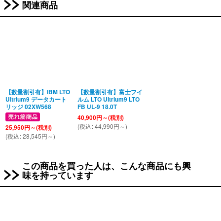
関連商品
【数量割引有】IBM LTO
【数量割引有】富士フイ
Ultrium9 データカート
ルム LTO Ultrium9 LTO
リッジ 02XW568
FB UL-9 18.0T
40,900
円
～
(税別)
(
税込
:
44,990
円
～
)
25,950
円
～
(税別)
(
税込
:
28,545
円
～
)
この商品を買った人は、こんな商品にも興
味を持っています