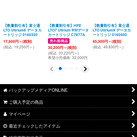
【数量割引有】富士通
【数量割引有】HPE
【数量割引有】富士通
LTO Ultrium6 データカ
LTO7 Ultrium RWデータ
LTO Ultrium9 データカ
ートリッジ 0160350
カートリッジ C7977A
ートリッジ 0160400
17,500
円
～
(税別)
45,300
円
～
(税別)
(
税込
:
19,250
円
～
)
(
税込
:
49,830
円
～
)
30,200
円
～
(税別)
(
税込
:
33,220
円
～
)
希望小売価格
:
32,000
円
バックアップメディアONLINE
ご購入予定の商品
マイページ
最近チェックしたアイテム