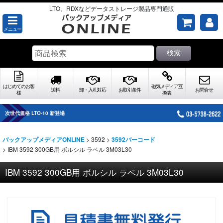
LTO、RDXなどデータストレージ製品専門通販
メニュー
検索
はじめてのお客
磁気メディア互
送料
卸・入札対応
お取引条件
お問合せ
様
換表
次世代規格 LTO-10 新登場
>
3592
>
バックアップメディアONLINE
3592バーコード
>
IBM 3592 300GB用 ボルシル ラベル 3M03L30
IBM 3592 300GB用 ボルシル ラベル 3M03L30