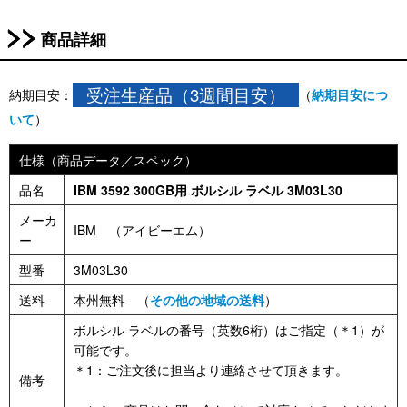
商品詳細
受注生産品（3週間目安）
納期目安：
（
納期目安につ
いて
）
仕様（商品データ／スペック）
品名
IBM 3592 300GB用 ボルシル ラベル 3M03L30
メーカ
IBM （アイビーエム）
ー
型番
3M03L30
送料
本州無料 （
その他の地域の送料
）
ボルシル ラベルの番号（英数6桁）はご指定（＊1）が
可能です。
＊1：ご注文後に担当より連絡させて頂きます。
備考