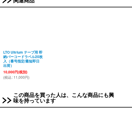
関連商品
LTO Ultrium テープ用 即
納バーコードラベル20枚
入（番号指定/最短即日
出荷）
10,000
円
(税別)
(
税込
:
11,000
円
)
この商品を買った人は、こんな商品にも興
味を持っています