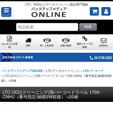
LTO、RDXなどデータストレージ製品専門通販
メニュー
検索
はじめてのお客
磁気メディア互
送料
卸・入札対応
お取引条件
お問合せ
様
換表
次世代規格 LTO-10 新登場
>
LTO データカートリッジ
>
バックアップメディアONLINE
LTOバーコード
>
LTO UCC(クリーニング)用バーコードラベル 1700-CNHU（番号指定/納期3W前
後） ×20枚
LTO UCC(クリーニング)用バーコードラベル 1700-
CNHU（番号指定/納期3W前後） ×20枚