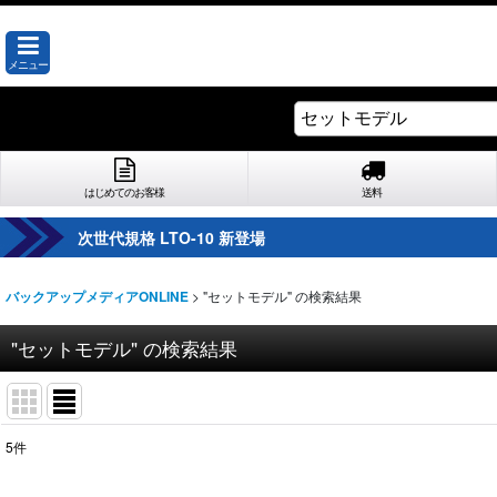
メニュー
はじめてのお客様
送料
次世代規格 LTO-10 新登場
>
"セットモデル"
の
検索結果
バックアップメディアONLINE
"セットモデル"
の
検索結果
5
件
商品検索
: