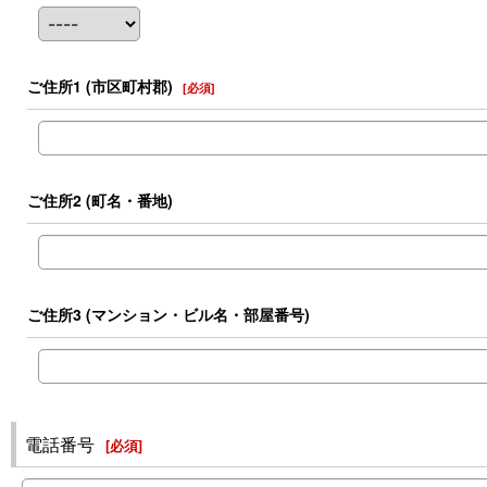
ご住所1
(市区町村郡)
[
必須
]
ご住所2
(町名・番地)
ご住所3
(マンション・ビル名・部屋番号)
電話番号
[
必須
]